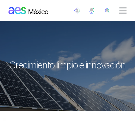
Pasar al contenido principal
Crecimiento limpio e innovación