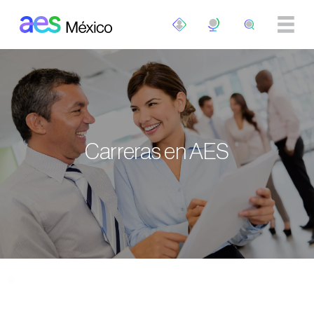
Pasar al contenido principal
Carreras en AES