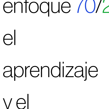
enfoque
70
/
el
aprendizaje
y el