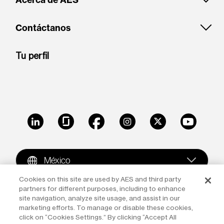
Acerca de AES
Contáctanos
Tu perfil
LinkedIn
Glassdoor
Facebook
Instagram
X
Youtube
México
Cookies on this site are used by AES and third party
partners for different purposes, including to enhance
Copyright © 2009-2026 The AES Corporation. All rights
site navigation, analyze site usage, and assist in our
reserved.
Terms of Use
|
Privacy
marketing efforts. To manage or disable these cookies,
click on “Cookies Settings.” By clicking “Accept All